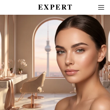
Салон красоты Expert в
центре Берлина
Перманентный макияж • Уход за
лицом • Ресницы
Записаться