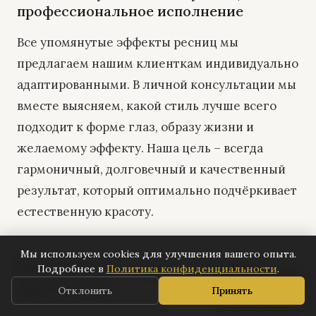
профессиональное исполнение
Все упомянутые эффекты ресниц мы
предлагаем нашим клиенткам индивидуально
адаптированными. В личной консультации мы
вместе выясняем, какой стиль лучше всего
подходит к форме глаз, образу жизни и
желаемому эффекту. Наша цель – всегда
гармоничный, долговечный и качественный
результат, который оптимально подчёркивает
естественную красоту.
Мы используем cookies для улучшения вашего опыта.
Ваш момент отдыха: Процесс
Подробнее в
Политика конфиденциальности
.
процедуры
📅
Записаться
Отклонить
Принять