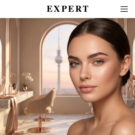
Berlin Mitte'de Expert
Güzellik Stüdyosu
Kalıcı Makyaj • Yüz Bakımı • Kirpik
Randevu Al