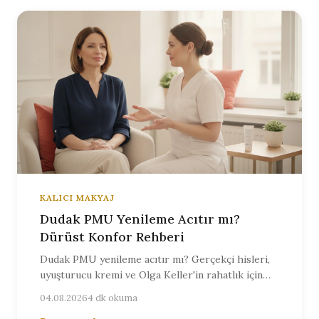
KALICI MAKYAJ
Dudak PMU Yenileme Acıtır mı?
Dürüst Konfor Rehberi
Dudak PMU yenileme acıtır mı? Gerçekçi hisleri,
uyuşturucu kremi ve Olga Keller'in rahatlık için
sunduğu özenli yaklaşımı Berlin'de öğrenin.
04.08.2026
4 dk okuma