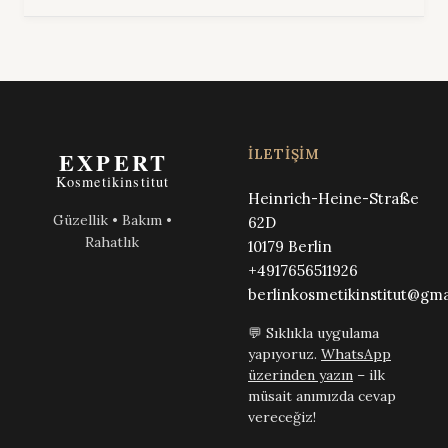
İLETIŞIM
Heinrich-Heine-Straße
Güzellik • Bakım •
62D
Rahatlık
10179 Berlin
+4917656511926
berlinkosmetikinstitut@gma
💬 Sıklıkla uygulama
yapıyoruz.
WhatsApp
üzerinden yazın
– ilk
müsait anımızda cevap
vereceğiz!