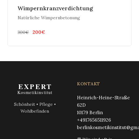
Wimpernkranzverdichtung
Natürliche Wimpernbetonung
200€
300€
KONTAKT
Heinrich-Heine-Straße
Schönheit • Pflege •
62D
Wohlbefinden
10179 Berlin
+4917656511926
berlinkosmetikinstitut@gma