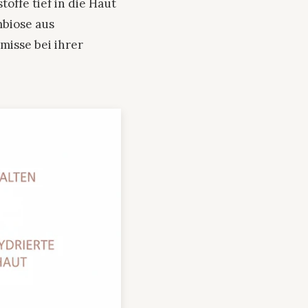
offe tief in die Haut
mbiose aus
misse bei ihrer