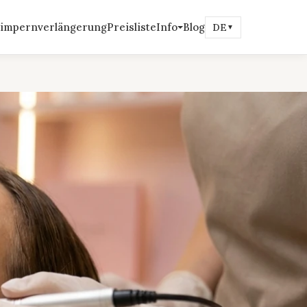
impernverlängerung
Preisliste
Info
Blog
DE
▼