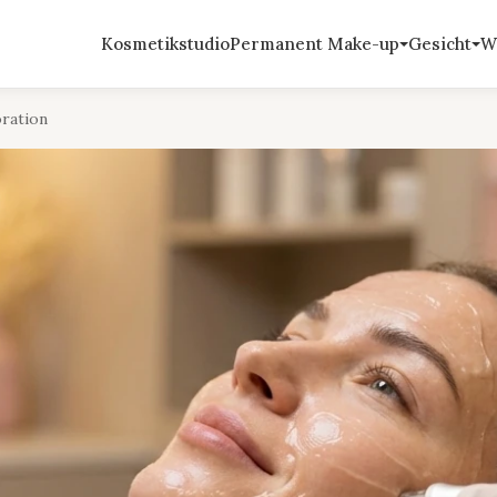
Kosmetikstudio
Permanent Make-up
Gesicht
W
ration