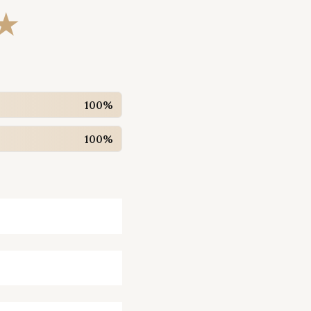
★
100%
100%