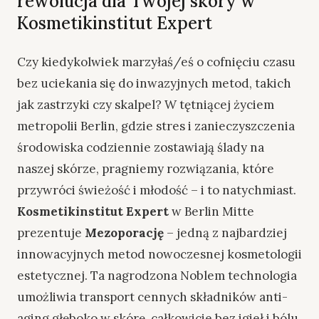
rewolucja dla Twojej skóry w
Kosmetikinstitut Expert
Czy kiedykolwiek marzyłaś/eś o cofnięciu czasu
bez uciekania się do inwazyjnych metod, takich
jak zastrzyki czy skalpel? W tętniącej życiem
metropolii Berlin, gdzie stres i zanieczyszczenia
środowiska codziennie zostawiają ślady na
naszej skórze, pragniemy rozwiązania, które
przywróci świeżość i młodość – i to natychmiast.
Kosmetikinstitut Expert
w Berlin Mitte
prezentuje
Mezoporację
– jedną z najbardziej
innowacyjnych metod nowoczesnej kosmetologii
estetycznej. Ta nagrodzona Noblem technologia
umożliwia transport cennych składników anti-
aging głęboko w skórę, całkowicie bez igieł i bólu.