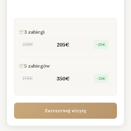
📦
3 zabiegi
205€
225€
-20€
📦
5 zabiegów
350€
375€
-25€
Zarezerwuj wizytę