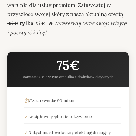
warunki dla usług premium. Zainwestuj w
przyszłość swojej skóry z naszą aktualną ofertą:
95 €
tylko 75 €
.
🔥 Zarezerwuj teraz swoją wizytę
i poczuj różnicę!
75€
zamiast 95€ • w tym ampułka składników aktywnych
⏱️
Czas trwania: 90 minut
✓
Bezigłowe głębokie odżywienie
✓
Natychmiast widoczny efekt ujędrniający