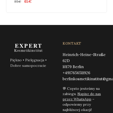
65€
85€
KONTAKT
Heinrich-Heine-Straße
Piękno • Pielęgnacja •
62D
Dobre samopoczucie
10179 Berlin
+4917656511926
berlinkosmetikinstitut@gma
💬 Często jesteśmy na
zabiegu.
Napisz do nas
przez WhatsApp
–
odpowiemy przy
najbliższej okazji!